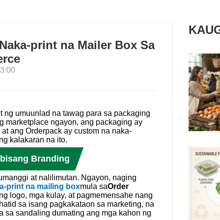
KAUG
aka-print na Mailer Box Sa
rce
3:00
t ng umuunlad na tawag para sa packaging
ong marketplace ngayon, ang packaging ay
 at ang Orderpack ay custom na naka-
g kalakaran na ito.
abisang Branding
umanggi at nalilimutan. Ngayon, naging
-print na mailing box
mula sa
Order
ang logo, mga kulay, at pagmemensahe nang
hatid sa isang pagkakataon sa marketing, na
ula sa sandaling dumating ang mga kahon ng