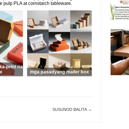
 pulp PLA at cornstarch tableware.
a-print na
x
mga pasadyang mailer box
SUSUNOD BALITA →