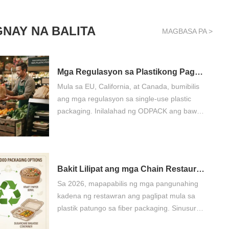
NAY NA BALITA
MAGBASA PA >
Mga Regulasyon sa Plastikong Pagbalot: Isang Timeline ng Pagsunod sa mga Regulasyon para sa 2025-2027
Mula sa EU, California, at Canada, bumibilis
ang mga regulasyon sa single-use plastic
packaging. Inilalahad ng ODPACK ang bawat
pangunahing deadline ng pagsunod sa mga
regulasyon sa pagitan ng 2025 at 2027, na
ipinapakita kung aling mga lalagyan,
mangkok, at kategorya ng packaging ang
Bakit Lilipat ang mga Chain Restaurant sa Fiber Packaging sa 2026
mahaharap sa mga mandatoryong
Sa 2026, mapapabilis ng mga pangunahing
pagbabago sa materyal at kung kailan.
kadena ng restawran ang paglipat mula sa
plastik patungo sa fiber packaging. Sinusuri
ng ODPACK ang mga nagtutulak ng